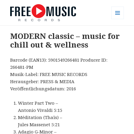
MENÜ
UND
Free Music Records – muzyka bez
WIDGETS
MODERN classic – music for
opłat
chill out & wellness
Barcode (EAN13): 5901549266481 Producer ID:
266481-PM
Musik-Label: FREE MUSIC RECORDS
Herausgeber: PRESS & MEDIA
Veröffentlichungsdatum: 2016
Winter Part Two –
Antonio Vivaldi 5:15
Méditation (Thaïs) –
Jules Massenet 5:21
Adagio G-Minor –