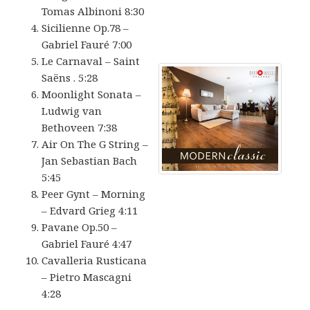
Tomas Albinoni 8:30
Sicilienne Op.78 –
Gabriel Fauré 7:00
Le Carnaval – Saint
Saëns . 5:28
Moonlight Sonata –
Ludwig van
Bethoveen 7:38
Air On The G String –
Jan Sebastian Bach
5:45
Peer Gynt – Morning
– Edvard Grieg 4:11
Pavane Op.50 –
Gabriel Fauré 4:47
Cavalleria Rusticana
– Pietro Mascagni
4:28