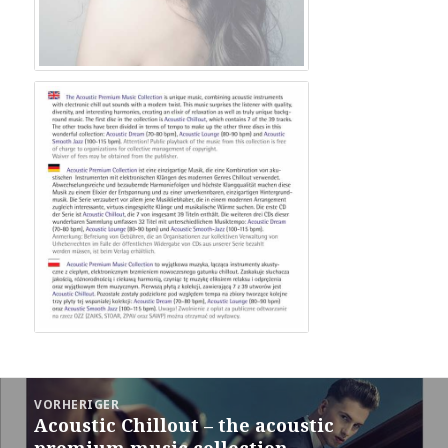
Beitragsnavigation
VORHERIGER
Acoustic Chillout – the acoustic
Vorheriger
premium music collection