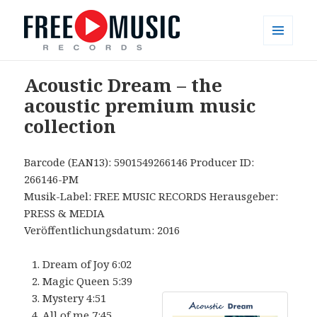
MENÜ
UND
Free Music Records – muzyka bez
WIDGETS
Acoustic Dream – the
opłat
acoustic premium music
collection
Barcode (EAN13): 5901549266146 Producer ID:
266146-PM
Musik-Label: FREE MUSIC RECORDS Herausgeber:
PRESS & MEDIA
Veröffentlichungsdatum: 2016
Dream of Joy 6:02
Magic Queen 5:39
Mystery 4:51
All of me 7:45